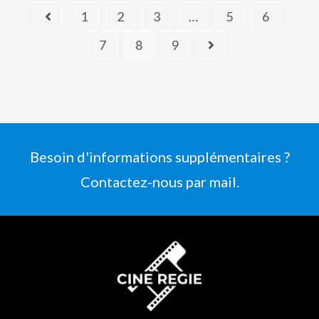
1
2
3
…
5
6
7
8
9
Besoin d'informations supplémentaires ?
Contactez-nous par mail.