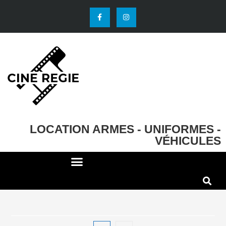
LOCATION ARMES - UNIFORMES -
VÉHICULES
DECO ET ACCESSOIRES
EFFETS SPECIAUX