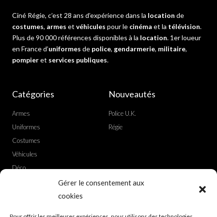
Ciné Régie, c’est 28 ans d’expérience dans la
location
de
costumes
,
armes
et
véhicules
pour le
cinéma
et la
télévision
.
Plus de 90 000 références disponibles à la
location
. 1er loueur
en France d’
uniformes
de
police
,
gendarmerie
,
militaire
,
pompier
et
services publiques
.
Catégories
Nouveautés
Armes
Police U.K.
Uniformes
Régie
Costumes
Véhicules
Déco
Gérer le consentement aux
Actualités
Liens utiles
cookies
Nouvelle adresse
Politique de confidentialité
Pour offrir les meilleures expériences, nous utilisons des technologies