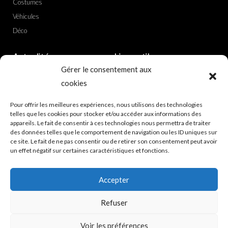
Costumes
Véhicules
Déco
Actualités
Liens utiles
Gérer le consentement aux
Nouvelle adresse
Politique de confidentialité
cookies
Ciné boutique
CGV achat
Pour offrir les meilleures expériences, nous utilisons des technologies
Showroom
Mentions légales
telles que les cookies pour stocker et/ou accéder aux informations des
Plan du site
appareils. Le fait de consentir à ces technologies nous permettra de traiter
des données telles que le comportement de navigation ou les ID uniques sur
A propos
ce site. Le fait de ne pas consentir ou de retirer son consentement peut avoir
un effet négatif sur certaines caractéristiques et fonctions.
Accepter
© CINE REGIE
Refuser
Voir les préférences