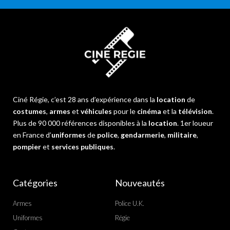
Ciné Régie, c’est 28 ans d’expérience dans la
location
de
costumes
,
armes
et
véhicules
pour le
cinéma
et la
télévision
.
Plus de 90 000 références disponibles à la
location
. 1er loueur
en France d’
uniformes
de
police
,
gendarmerie
,
militaire
,
pompier
et
services publiques
.
Catégories
Nouveautés
Armes
Police U.K.
Uniformes
Régie