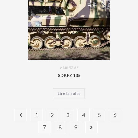
V-MILITAIRE
SDKFZ 135
Lire la suite
1
2
3
4
5
6
7
8
9