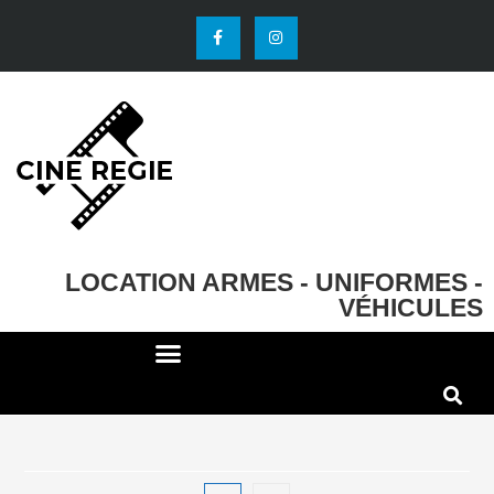
LOCATION ARMES - UNIFORMES -
VÉHICULES
DECO ET ACCESSOIRES
EFFETS SPECIAUX