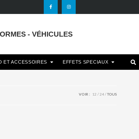
FORMES - VÉHICULES
O ET ACCESSOIRES
EFFETS SPECIAUX
VOIR :
12
24
TOUS