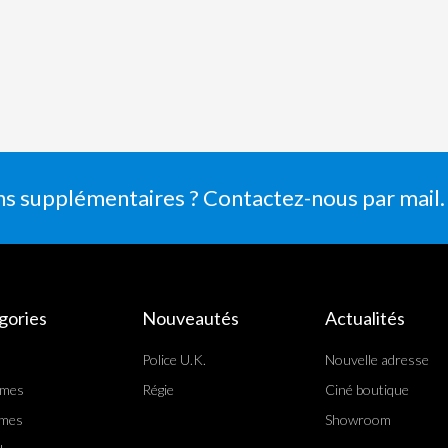
ns supplémentaires ? Contactez-nous par mail.
gories
Nouveautés
Actualités
Police U.K.
Nouvelle adresse
rmes
Régie
Ciné boutique
mes
Showroom