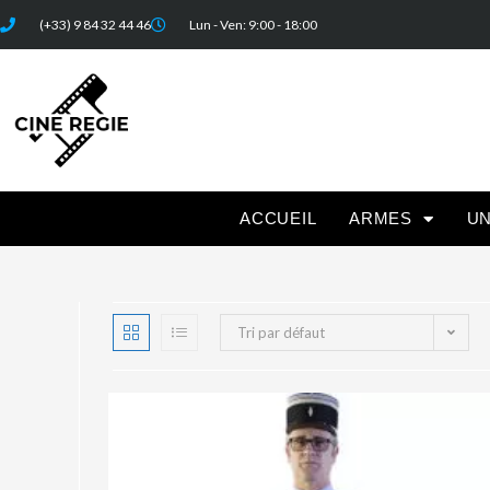
(+33) 9 84 32 44 46
Lun - Ven: 9:00 - 18:00
ACCUEIL
ARMES
U
Tri par défaut