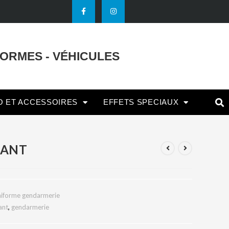
FORMES - VÉHICULES
O ET ACCESSOIRES
EFFETS SPECIAUX
ANT
niforme gendarmerie
ant
,
gendarmerie