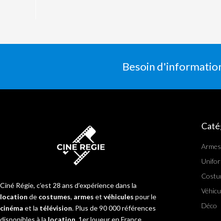
Besoin d'informatio
Caté
Armes
Unifo
Costu
Ciné Régie, c’est 28 ans d’expérience dans la
Véhicu
location
de
costumes
,
armes
et
véhicules
pour le
Déco
cinéma
et la
télévision
. Plus de 90 000 références
disponibles à la
location
. 1er loueur en France