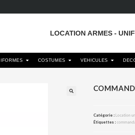
LOCATION ARMES - UNI
NIFORMES
COSTUMES
VEHICULES
DEC
COMMAND
Catégorie :
Location u
Étiquettes :
command