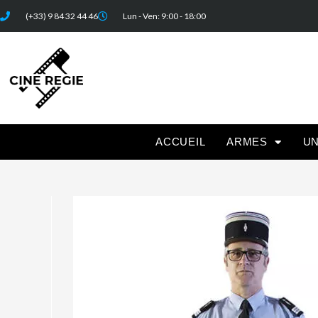
(+33) 9 84 32 44 46
Lun - Ven: 9:00 - 18:00
ACCUEIL
ARMES
U