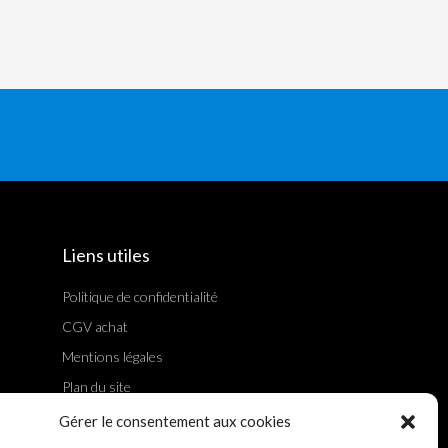
Liens utiles
Politique de confidentialité
CGV achat
Mentions légales
Plan du site
A propos
Gérer le consentement aux cookies