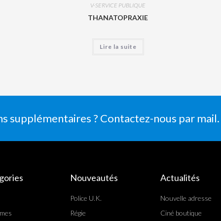
V-SERVICE PUBLIQUE
THANATOPRAXIE
Lire la suite
ns supplémentaires ? Contactez-nous par mail.
gories
Nouveautés
Actualités
Police U.K.
Nouvelle adresse
rmes
Régie
Ciné boutique