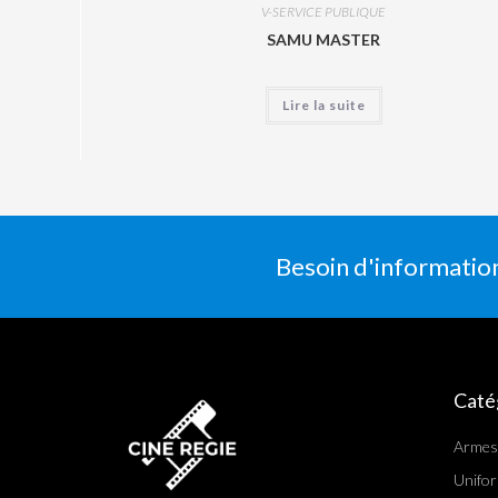
V-SERVICE PUBLIQUE
SAMU MASTER
Lire la suite
Besoin d'informatio
Caté
Armes
Unifo