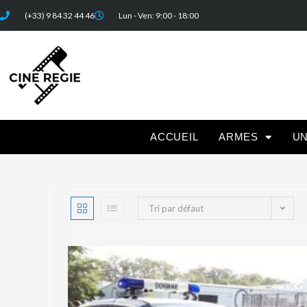
(+33) 9 84 32 44 46
Lun - Ven: 9:00 - 18:00
ACCUEIL
ARMES
U
Tri par défaut