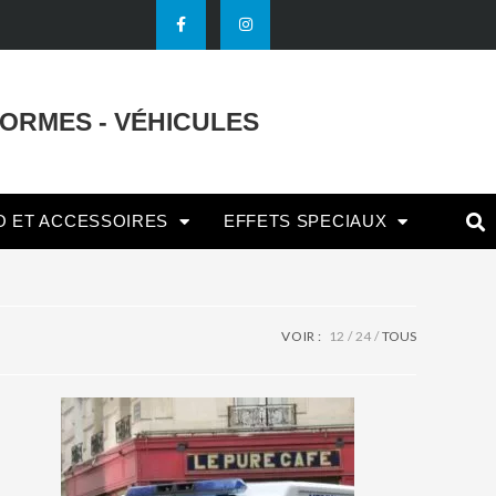
FORMES - VÉHICULES
O ET ACCESSOIRES
EFFETS SPECIAUX
VOIR :
12
24
TOUS