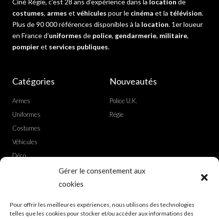
Ciné Régie, c’est 28 ans d’expérience dans la
location
de
costumes
,
armes
et
véhicules
pour le
cinéma
et la
télévision
.
Plus de 90 000 références disponibles à la
location
. 1er loueur
en France d’
uniformes
de
police
,
gendarmerie
,
militaire
,
pompier
et
services publiques
.
Catégories
Nouveautés
Armes
Police U.K.
Uniformes
Régie
Costumes
Véhicules
Déco
Gérer le consentement aux
Actualités
Liens utiles
cookies
Nouvelle adresse
Politique de confidentialité
Pour offrir les meilleures expériences, nous utilisons des technologies
telles que les cookies pour stocker et/ou accéder aux informations des
Ciné boutique
CGV achat