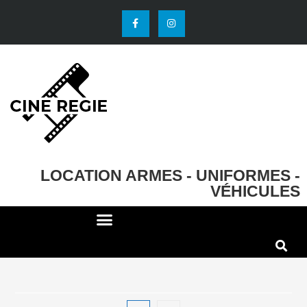
LOCATION ARMES - UNIFORMES -
VÉHICULES
DECO ET ACCESSOIRES
EFFETS SPECIAUX