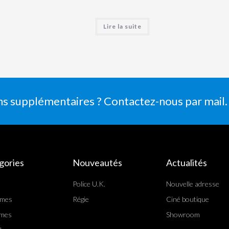
Lire la suite
ns supplémentaires ? Contactez-nous par mail.
gories
Nouveautés
Actualités
Police U.K.
Nouvelle adresse
rmes
Régie
Ciné boutique
mes
Showroom