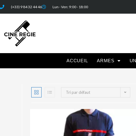
(+33) 9 84 32 44 46
Lun - Ven: 9:00 - 18:00
ACCUEIL
ARMES
U
Tri par défaut