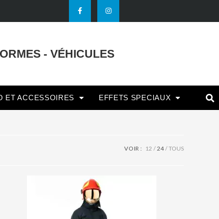
FORMES - VÉHICULES
O ET ACCESSOIRES
EFFETS SPECIAUX
VOIR :
12
24
TOUS