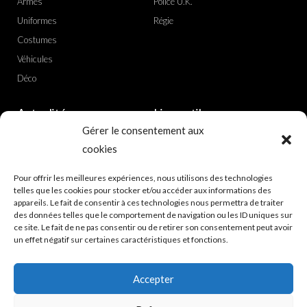
Armes
Police U.K.
Uniformes
Régie
Costumes
Véhicules
Déco
Actualités
Liens utiles
Gérer le consentement aux
Nouvelle adresse
Politique de confidentialité
cookies
Ciné boutique
CGV achat
Pour offrir les meilleures expériences, nous utilisons des technologies
Showroom
Mentions légales
telles que les cookies pour stocker et/ou accéder aux informations des
Plan du site
appareils. Le fait de consentir à ces technologies nous permettra de traiter
des données telles que le comportement de navigation ou les ID uniques sur
A propos
ce site. Le fait de ne pas consentir ou de retirer son consentement peut avoir
un effet négatif sur certaines caractéristiques et fonctions.
Accepter
© CINE REGIE