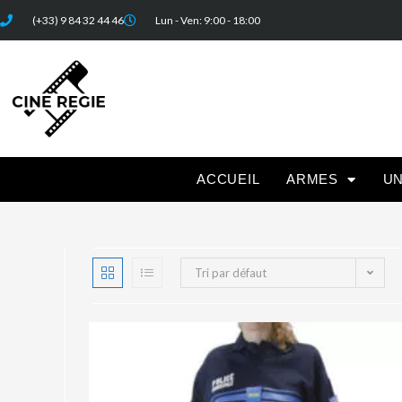
(+33) 9 84 32 44 46
Lun - Ven: 9:00 - 18:00
ACCUEIL
ARMES
U
Tri par défaut