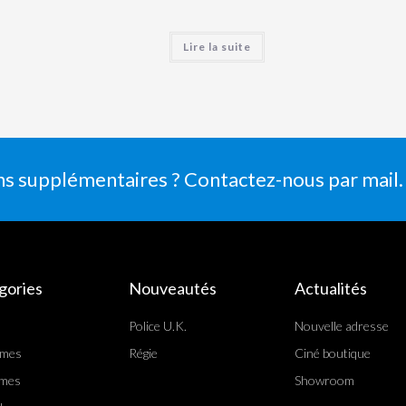
Lire la suite
ns supplémentaires ? Contactez-nous par mail.
gories
Nouveautés
Actualités
Police U.K.
Nouvelle adresse
rmes
Régie
Ciné boutique
mes
Showroom