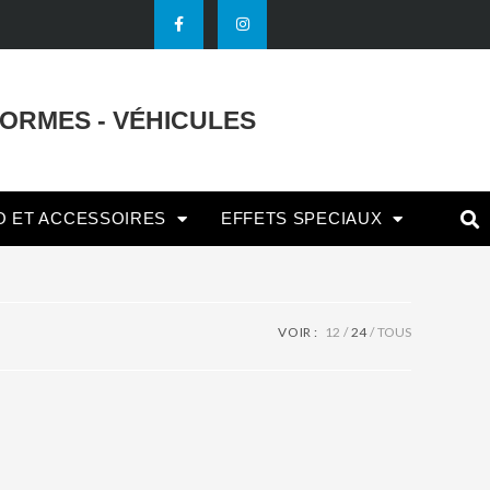
FORMES - VÉHICULES
O ET ACCESSOIRES
EFFETS SPECIAUX
VOIR :
12
24
TOUS