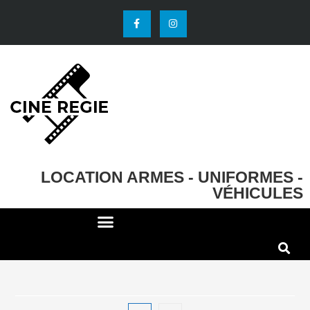
LOCATION ARMES - UNIFORMES -
VÉHICULES
DECO ET ACCESSOIRES
EFFETS SPECIAUX