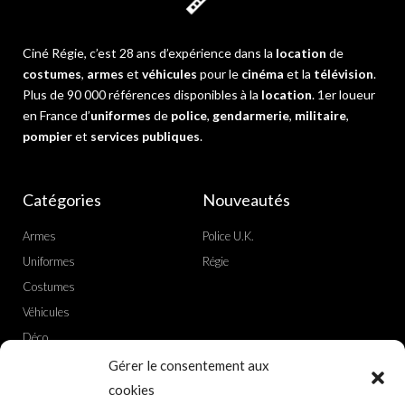
Ciné Régie, c’est 28 ans d’expérience dans la
location
de
costumes
,
armes
et
véhicules
pour le
cinéma
et la
télévision
.
Plus de 90 000 références disponibles à la
location
. 1er loueur
en France d’
uniformes
de
police
,
gendarmerie
,
militaire
,
pompier
et
services publiques
.
Catégories
Nouveautés
Armes
Police U.K.
Uniformes
Régie
Costumes
Véhicules
Déco
Gérer le consentement aux
Actualités
Liens utiles
cookies