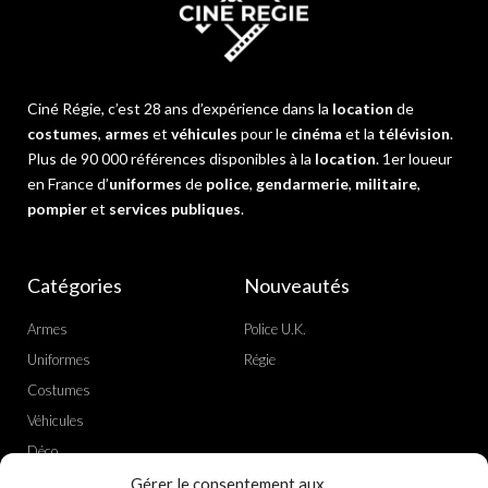
Ciné Régie, c’est 28 ans d’expérience dans la
location
de
costumes
,
armes
et
véhicules
pour le
cinéma
et la
télévision
.
Plus de 90 000 références disponibles à la
location
. 1er loueur
en France d’
uniformes
de
police
,
gendarmerie
,
militaire
,
pompier
et
services publiques
.
Catégories
Nouveautés
Armes
Police U.K.
Uniformes
Régie
Costumes
Véhicules
Déco
Gérer le consentement aux