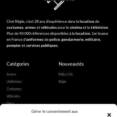
Ciné Régie, c’est 28 ans d’expérience dans la
location
de
costumes
,
armes
et
véhicules
pour le
cinéma
et la
télévision
.
Plus de 90 000 références disponibles à la
location
. 1er loueur
en France d’
uniformes
de
police
,
gendarmerie
,
militaire
,
pompier
et
services publiques
.
Catégories
Nouveautés
Armes
Police U.K.
Uniformes
Régie
Costumes
Véhicules
Déco
Gérer le consentement aux
Actualités
Liens utiles