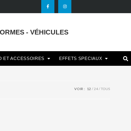
FORMES - VÉHICULES
O ET ACCESSOIRES
EFFETS SPECIAUX
VOIR :
12
24
TOUS