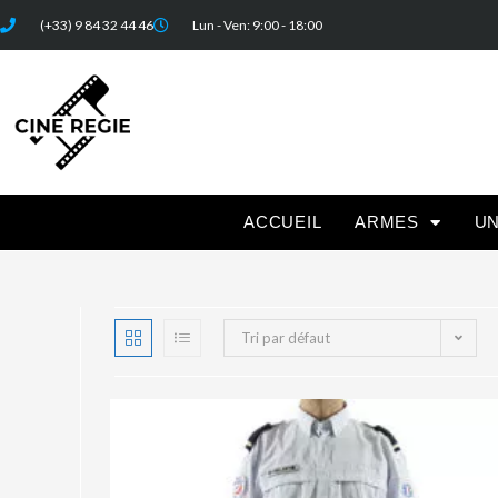
(+33) 9 84 32 44 46
Lun - Ven: 9:00 - 18:00
ACCUEIL
ARMES
U
Tri par défaut