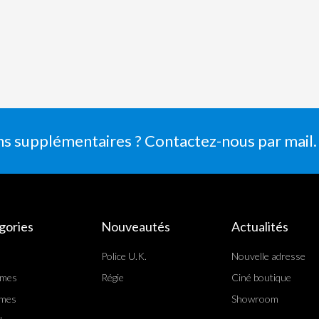
ns supplémentaires ? Contactez-nous par mail.
gories
Nouveautés
Actualités
Police U.K.
Nouvelle adresse
rmes
Régie
Ciné boutique
mes
Showroom